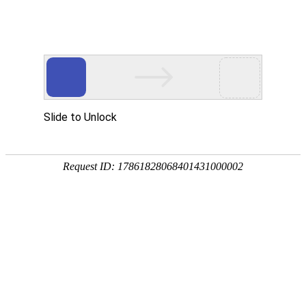
首页
植物
动物
首页
>
专题
>
蒌蒿
菊科蒿属多年生草本植物
蒌蒿是著名的蔬菜，别称芦蒿、藜蒿、萎蒿、水蒿等，
于中国，我国除西北高原地区外均有分布，多生于低海