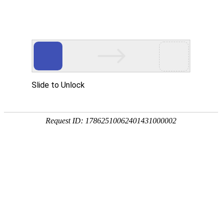
首页
植物
动物
首页
>
专题
>
胡桃
胡桃科胡桃属落叶乔木
胡桃是胡桃科、胡桃属落叶乔木，别称核桃、山胡桃、合
山坡、丘陵地带，种仁既可生食或熟食，也可榨油，木