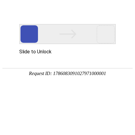
首页
植物
动物
首页
>
专题
>
贝母
百合科贝母属多年生草本植物
贝母是百合科、贝母属多年生草本植物的统称，别称川
温带地区，我国有20种和2变种，鳞茎可入药，具有极
等。