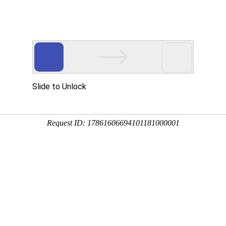
动物
微生物
环境
百科
问答
学堂
吖等，全世界共有2000余种，我国南北各地均有分布
成虫三个阶段，代表物种有蚱蝉、蟪蛄、草蝉、斑蝉等。