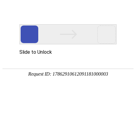
首页
植物
动物
首页
>
专题
>
茶杯犬
由玩具贵宾犬因基因突变形成的
茶杯犬是著名的伴侣犬，别称吉娃娃、茶杯贵宾犬、茶
于美国，体态小巧而精致，气质高贵而优雅，性情温顺