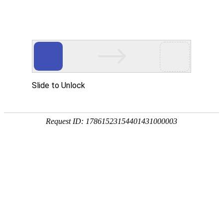
首页
植物
动物
首页
>
专题
>
芫荽
伞形科芫荽属一二年生草本植物
芫荽是伞形科、芫荽属一二年生草本植物，别称香菜、
西汉时张骞从西域带回中国的，全国各地均有栽培，嫩