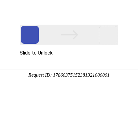
动物
微生物
环境
百科
问答
学堂
黄素馨
、清明花、小黄花等，原产于中国，全国各地均有
可配置在湖边、溪畔、桥头，也可点缀草坪、花坛、庭院