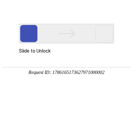
首页
植物
动物
首页
>
专题
>
薏苡
禾本科薏苡属一年生粗壮草本植物
薏苡是禾本科、薏苡属一年生粗壮草本植物，别称薏仁
多生于屋旁、河谷、溪涧或田边，成熟的种仁可入药，