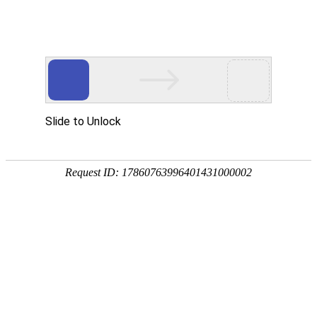
首页
植物
动物
首页
>
专题
>
鳖
鳖科水生爬行动物的统称
鳖是鳖科水生爬行动物的统称，别称甲鱼、王八、水鱼等
温带地区，喜栖息在水流平缓的溪流、江河、湖库等水
鳖、鼋等。