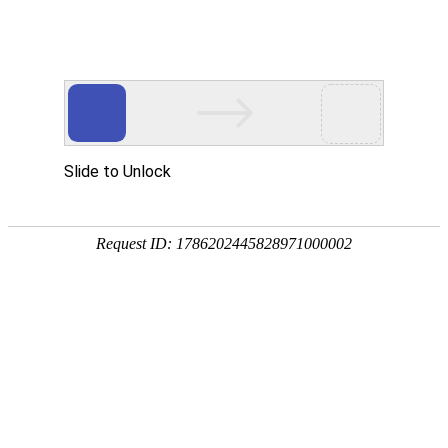
首页
植物
动物
首页
>
专题
>
动物
生命最主要的形态之一
动物是生命最主要的形态之一，泛指能自由运动、以碳水
万种，全部都是由细胞组成的异养有机体，根据体内有