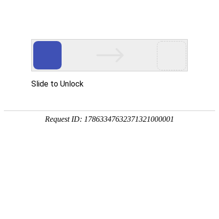
首页
植物
动物
首页
>
专题
>
罗汉松
罗汉松科罗汉松属常绿乔木
罗汉松是罗汉松科、罗汉松属常绿乔木，别称土杉、罗汉
带、亚热带及温带地区，树形优美，枝叶苍翠，具有极
室等。