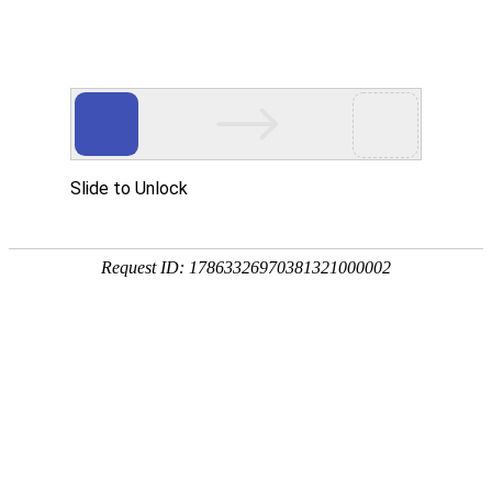
首页
植物
动物
首页
>
专题
>
松树
松科松属常绿乔木的统称
松树是松科、松属常绿乔木的统称，别称常绿树、十八
地区，我国有22种10变种，后又引入16种2变种，