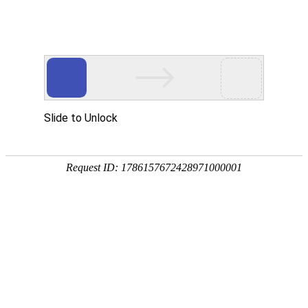
首页
植物
动物
首页
>
专题
>
鞍带石斑鱼
鞍带石斑鱼是鮨科、石斑鱼属大型海
度洋、太平洋的热带及亚热带海区，肉
鲫鱼
鲫鱼是鲤科、鲫属小型淡水鱼类，别
数地区外均有分布，喜群居于水田、坑