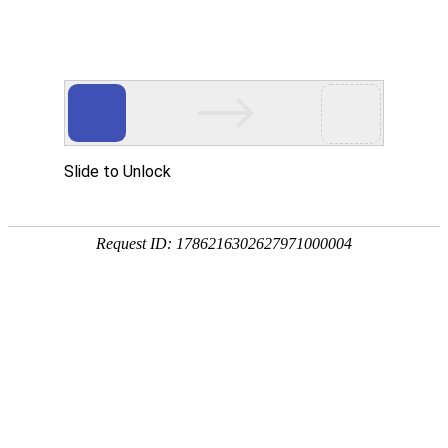
首页
植物
动物
首页
>
植物
>
辣椒种植技术及病害防治
来源：酷自然
作者：黔子夜
时间：2026-01-28 10:24:48
辣椒是著名的经济作物，别称海椒、辣子、线椒等，原产
我国，既可作蔬菜，也可作调味品，具有极高的食用价
吧！