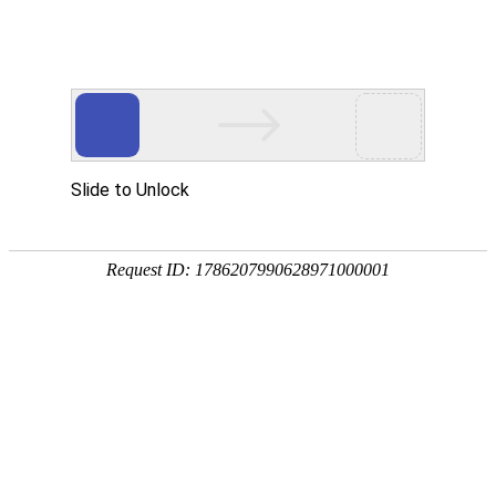
首页
植物
动物
首页
>
植物
>
茶花粉的功效与作用及禁忌人群
来源：酷自然
作者：黔子夜
时间：2026-05-14 08:50:53
茶花粉是蜜蜂从茶花上采集的花粉团，因极富营养价值
位居所有蜂花粉之首，素有“花粉之王”的美誉，下面来