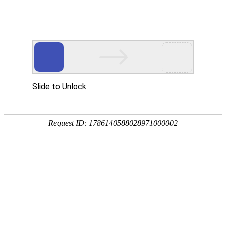
首页
植物
动物
首页
>
植物
>
核桃价格多少钱一斤？
来源：酷自然
作者：黔子夜
时间：2026-05-12 09:07:21
核桃是世界“四大干果”之一，学名胡桃，别称山核桃、
大陆，国内除东北外南北各地均有分布，具有极高的经