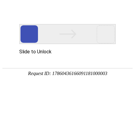
首页
植物
动物
首页
>
植物
>
板蓝根是什么植物？
来源：酷自然
作者：黔子夜
时间：2026-05-07 09:20:46
板蓝根是板蓝和菘蓝的统称，其中板蓝是爵床科、板蓝
花科、菘蓝属二年生草本植物，别称大青叶、茶蓝等，