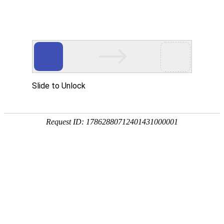
首页
植物
动物
首页
>
植物
>
百香果含维生素C多吗？
来源：酷自然
作者：黔子夜
时间：2026-04-30 09:13:38
百香果是著名的热带水果，学名西番莲，别称鸡蛋果、
汁、果酱、果酒、果露等，还可作蔬菜、饲料或供药用