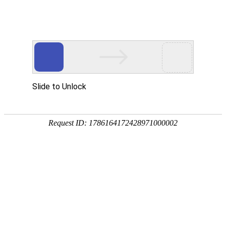
首页
植物
动物
首页
>
植物
>
百香果的产地在哪里？
来源：酷自然
作者：黔子夜
时间：2026-04-30 09:07:00
百香果是重要的经济作物，学名西番莲，别称鸡蛋果、
汁、果酱、果酒、果露等，还可作蔬菜、饲料或供药用