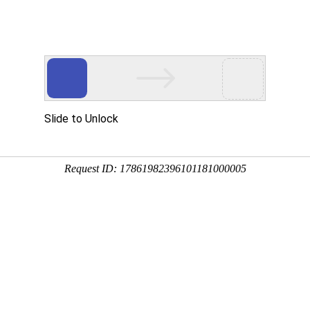
动物
微生物
环境
百科
问答
学堂
9:32:26
花、应春花等，全国各地均有栽培，因树姿优美、花香色
道路两旁，下面来看一看玉兰花的花语和寓意吧！