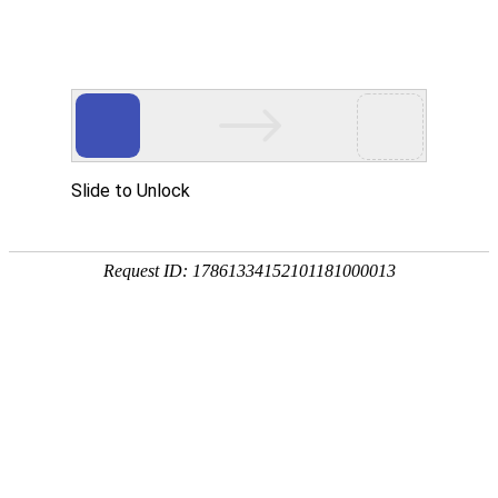
首页
植物
动物
首页
>
植物
>
黄杨盆景怎么养才好？
来源：酷自然
作者：黔子夜
时间：2026-04-23 10:09:05
黄杨是著名的经济树种，别称黄杨木、千年矮、山黄杨
木，原产于中国、日本等地，具有极高的观赏价值和经