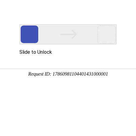
动物
微生物
环境
百科
问答
学堂
9:21:17
称珍珠黄杨、黄杨木、黄杨树等，原产于中国，主产于华
、路旁或盆栽供观赏，下面来看一看小叶黄杨价格多少钱