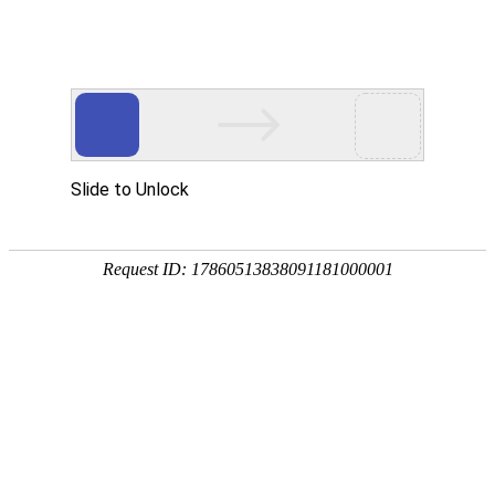
首页
植物
动物
首页
>
植物
>
杨树苗价格多少钱一棵？
来源：酷自然
作者：黔子夜
时间：2026-04-21 09:00:43
杨树是杨柳科、杨属落叶乔木的统称，别称白杨、麻柳、
至70°的温带及寒温带地区，我国南北各地均有分布，