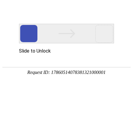
首页
植物
动物
首页
>
植物
>
草本植物是什么意思？
来源：酷自然
作者：黔子夜
时间：2026-01-23 16:28:17
草本植物是一类植物的总称，但并非植物科学分类中的
本植物称作“草”，而将木本植物称作“树”，代表物种