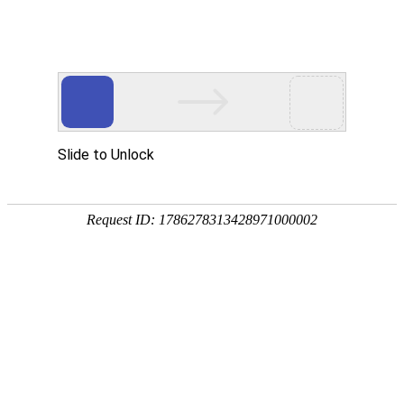
首页
植物
动物
首页
>
学堂
>
中国十大毒蜘蛛排行榜，第一名绝不要招惹，毒
来源：酷自然
作者：黔子夜
时间：2026-01-23 11:37:44
蜘蛛是常见的节肢动物，别称网虫、扁蛛、园蛛等，在
50000种，广泛分布于世界各地，少数种类有毒，极
行榜吧！