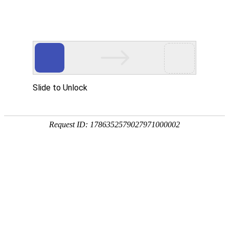
首页
植物
动物
首页
>
学堂
>
梅花鹿、驼鹿、麋鹿、驯鹿、马鹿、獐、狍、长
来源：酷自然
作者：黔子夜
时间：2026-01-23 11:29:37
鹿是鹿科哺乳动物的统称，别称角仙、茸客、玉角等，全
角，代表物种有梅花鹿、驼鹿、马鹿、驯鹿、麋鹿等，
吧！