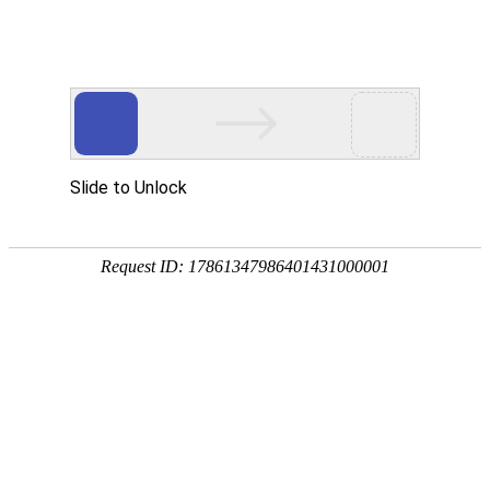
首页
植物
动物
首页
>
环境
>
硬水是什么意思？
水是地球上最常见的物质之一，在常
球的每一个角落，地球表面约71%被水
中水是什么水？
水是地球上最常见的物质之一，由氢
毒、透明的液体状，不但是生命生存的