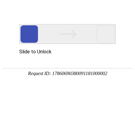
首页
植物
动物
首页
>
环境
>
1升水等于多少斤？
来源：酷自然
作者：黔子夜
时间：2026-01-24 17:04:41
水是地球上最常见的物质之一，在常温、常压条件下呈
角落，不但是所有生命生存的重要资源，更是生物体最
吧！