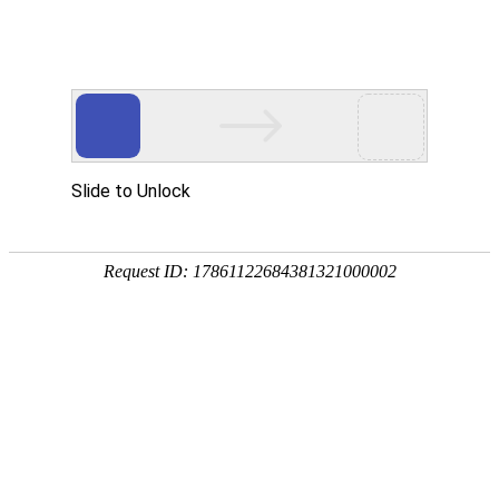
首页
植物
动物
首页
>
环境
>
温带海洋性气候的特点及成因
来源：酷自然
作者：黔子夜
时间：2026-01-24 16:29:43
温带海洋性气候是十二种气候类型之一，主要分布在南北
大洲均有分布，尤以西欧沿海地区、不列颠群岛等地最