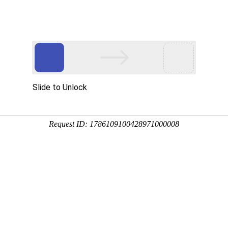
动物
微生物
环境
百科
问答
学堂
8:45:43
包括以各种形式存在的所有能量，例如电磁辐射、普通物
宙”代表的是时间，下面来看一看黑洞和宇宙哪个更大吧！