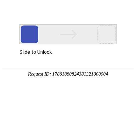
首页
植物
动物
首页
>
环境
>
气候变化的原因及影响
来源：酷自然
作者：黔子夜
时间：2026-01-26 08:15:46
气候是指一个地区大气的多年平均状况，主要要素包括
有独特的生态位置，一旦气候发生剧烈变化对整个生物
吧！