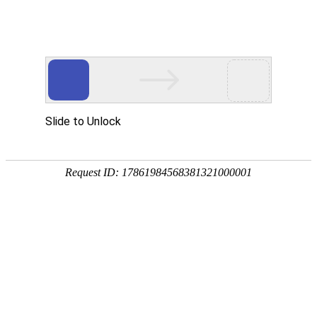
首页
植物
动物
首页
>
环境
>
第二宇宙速度是多少？
来源：酷自然
作者：黔子夜
时间：2026-01-26 07:48:38
宇宙速度是指从地球表面发射飞行器，飞行器环绕地球
度，分别称为第一宇宙速度、第二宇宙速度、第三宇宙
少吧！