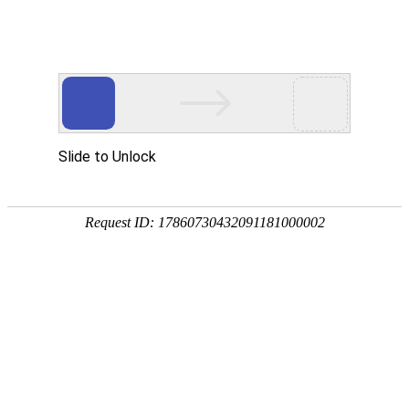
首页
植物
动物
首页
>
动物
>
鱼缸多长时间加一次盐？
来源：酷自然
作者：黔子夜
时间：2026-05-29 08:57:52
鱼缸是养鱼最基础的工具，因材质不同有玻璃、陶瓷、
面型等，因所养生物不同有鱼缸、草缸、龟缸、生态缸