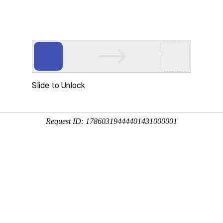
动物
微生物
环境
百科
问答
学堂
6:59:32
红耳彩龟，别称红耳龟、秀丽锦龟、巴西龟等，原产于美
量养殖，下面来看一看巴西红耳龟是什么动物吧！