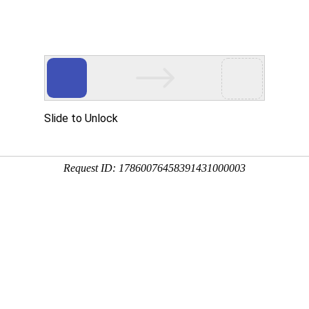
动物
微生物
环境
百科
问答
学堂
6:41:13
、以(复杂有机物质合成的)碳水化合物和蛋白质为食的生
有海洋、陆地，包括山地、草原、沙漠、森林、水域以及两