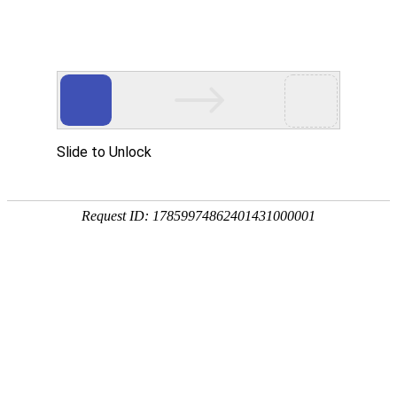
首页
植物
动物
首页
>
动物
>
斑点狗好养吗？
来源：酷自然
作者：黔子夜
时间：2026-03-10 11:59:57
斑点狗是是漂亮而忠实的家庭宠物，学名大麦町犬，别
点，原产于南斯拉夫，曾被道奇·史密斯写进小说《10