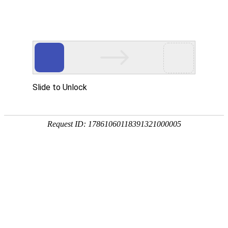
首页
植物
动物
首页
>
动物
>
海豚的资料及生活习性
来源：酷自然
作者：黔子夜
时间：2026-02-11 17:21:00
海豚是小型或中型鲸类，别称海猪、鱼兽、鱼狸等，在生
广泛分布于各大洋中，代表物种有瓶鼻海豚、糙齿海豚
吧！