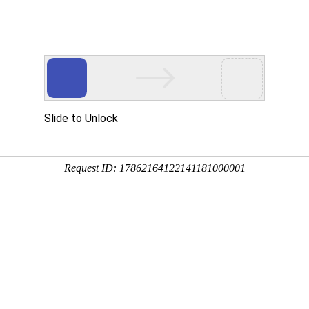
动物
微生物
环境
百科
问答
学堂
6:05:57
园蛛等，在生物分类学上属于蜘蛛目的统称，广泛分布于
性蜘蛛两大类，下面来看一看蜘蛛丝是不是从嘴里吐出来